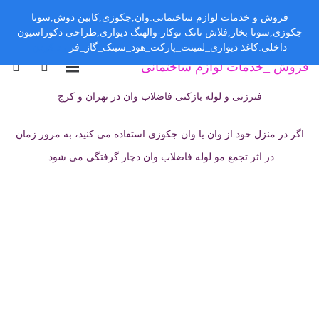
فروش و خدمات لوازم ساختمانی:وان,جکوزی,کابین دوش,سونا
جکوزی,سونا بخار,فلاش تانک توکار-والهنگ دیواری,طراحی دکوراسیون
داخلی:کاغذ دیواری_لمینت_پارکت_هود_سینک_گاز_فر
رد کردن
فروش _خدمات لوازم ساختمانی
فنرزنی و لوله بازکنی فاضلاب وان در تهران و کرج
اگر در منزل خود از وان یا وان جکوزی استفاده می کنید، به مرور زمان
در اثر تجمع مو لوله فاضلاب وان دچار گرفتگی می شود.