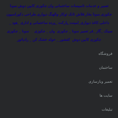
تعمیر و خدمات تاسیسات ساختمانی
:
وان
,
جکوزی
,
کابین دوش
,
سونا
جکوزی
,
سونا بخار
,
فلاش تانک توکار-والهنگ دیواری
,
طراحی دکوراسیون
داخلی:کاغذ دیواری_لمینت_پارکت _پرده ساختمانی و اداری
_
هود _
سینک _گاز _فر
تعمیر سونا _ جکوزی
وان _ جکوزی
سونا _ جکوزی
جکوزی کابین دوش
کفشور _ حوله خشک کن _ رادیاتور
فروشگاه
ساختمان
تعمیر وبازسازی
سایت ها
تبلیغات