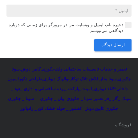
ذخیره نام، ایمیل و وبسایت من در مرورگر برای زمانی که دوباره
دیدگاهی می‌نویسم.
ارسال دیدگاه
تعمیر و خدمات تاسیسات ساختمانی
:
وان
,
جکوزی
,
کابین دوش
,
سونا
جکوزی
,
سونا بخار
,
فلاش تانک توکار-والهنگ دیواری
,
طراحی دکوراسیون
داخلی:کاغذ دیواری_لمینت_پارکت _پرده ساختمانی و اداری
_
هود _
سینک _گاز _فر
تعمیر سونا _ جکوزی
وان _ جکوزی
سونا _ جکوزی
جکوزی کابین دوش
کفشور _ حوله خشک کن _ رادیاتور
فروشگاه