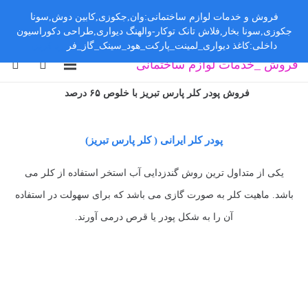
فروش و خدمات لوازم ساختمانی:وان,جکوزی,کابین دوش,سونا
جکوزی,سونا بخار,فلاش تانک توکار-والهنگ دیواری,طراحی دکوراسیون
داخلی:کاغذ دیواری_لمینت_پارکت_هود_سینک_گاز_فر
رد کردن
فروش _خدمات لوازم ساختمانی
فروش پودر کلر پارس تبریز با خلوص ۶۵ درصد
پودر کلر ایرانی ( کلر پارس تبریز)
یکی از متداول ترین روش گندزدایی آب استخر استفاده از کلر می
باشد. ماهیت کلر به صورت گازی می باشد که برای سهولت در استفاده
آن را به شکل پودر یا قرص درمی آورند.