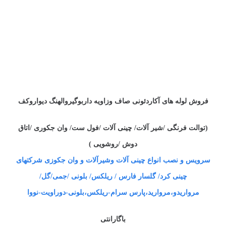
فروش لوله های آکاردئونی صاف وزاویه داربوگیروالهنگ دیواروکف
(توالت فرنگی /شیر آلات/ چینی آلات /فول ست/ وان جکوری /اتاق
دوش /روشویی )
سرویس و نصب انواع چینی آلات وشیرآلات و وان جکوزی شرکتهای
چینی کرد/ گلسار فارس / ریلکس/ بلونی /جمی/گل/
مرواریدو،مروارید،پارس سرام-ریلکس،بلونی-دوراویت-نووا
باگارانتی