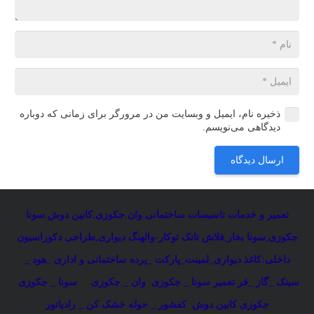
ذخیره نام، ایمیل و وبسایت من در مرورگر برای زمانی که دوباره
دیدگاهی می‌نویسم.
ارسال دیدگاه
تعمیر و خدمات تاسیسات ساختمانی
:
وان
,
جکوزی
,
کابین دوش
,
سونا
جکوزی
,
سونا بخار
,
فلاش تانک توکار-والهنگ دیواری
,
طراحی دکوراسیون
داخلی:کاغذ دیواری_لمینت_پارکت _پرده ساختمانی و اداری
_
هود _
سینک _گاز _فر
تعمیر سونا _ جکوزی
وان _ جکوزی
سونا _ جکوزی
جکوزی کابین دوش
کفشور _ حوله خشک کن _ رادیاتور