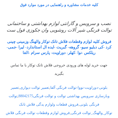
کلیه خدمات مشاوره و راهنمایی در مورد موارد فوق
نصب و سرویس و گارانتی لوازم بهداشتی و ساختمانی
توالت فرنگی شیر آلات روشویی وان جکوزی فول ست
فروش کلیه لوازم وقطعات فلاش تانک توکار والهنگ وزمینی چینی
کرد -کی دبلیو سیو- گروهه- گبریت -ایده ال استاندارد- لیرا -جمی-
ریلکس -نوا -کهلر- دوراویت- پارس سرام -الفا
جهت خرید لوله های ورودی خروجی فلاش تانک توکار با ما تماس
بگیرید
بلونی-دوراویت-نووا-توالت فرنگی آلفا
,
تعمیر توالت دیواری
,
تعمیر
وبازسازی سرویس بهداشتی توالت و توالت فرنگی88042175
,
توالت
فرنگی بلونی
,
فروش قطعات ولوازم یدگی فلاش تانک
توکار_والهنگ_توالت فرنگی
,
فروش لوازم وقطعات توالت فرنگی فلاش