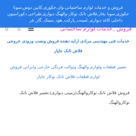
فروش و خدمات لوازم ساختمانی:وان,جکوزی,کابین دوش,سونا
جکوزی,سونا بخار,فلاش تانک توکار-والهنگ دیواری,طراحی دکوراسیون
داخلی:کاغذ دیواری_لمینت_پارکت_هود_سینک_گاز_فر
رد کردن
فروش _خدمات لوازم ساختمانی
خدمات فنی مهندسی مرادی ارایه دهنده فروش ونصب ورودی خروجی
فلاش تانک جاپار
تعمیر قطعات ولوازم والهنگ وتوالت فرنگی خارجی وایرانی فروش
لوازم قطعات فلاش تانک توکار جاپار
فروش فلاش تانک توکاروالهنگ(زمینی دیواری),تعمیر فلاش تانک
توکاروالهنگ