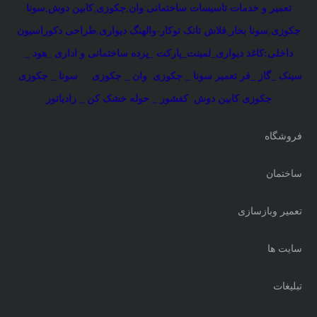
تعمیر و خدمات تاسیسات ساختمانی
:
وان
,
جکوزی
,
کابین دوش
,
سونا
جکوزی
,
سونا بخار
,
فلاش تانک توکار-والهنگ دیواری
,
طراحی دکوراسیون
داخلی:کاغذ دیواری_لمینت_پارکت _پرده ساختمانی و اداری
_
هود _
سینک _گاز _فر
تعمیر سونا _ جکوزی
وان _ جکوزی
سونا _ جکوزی
جکوزی کابین دوش
کفشور _ حوله خشک کن _ رادیاتور
فروشگاه
ساختمان
تعمیر وبازسازی
سایت ها
تبلیغات