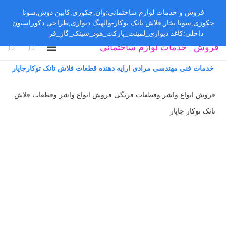
فروش و خدمات لوازم ساختمانی:وان,جکوزی,کابین دوش,سونا
جکوزی,سونا بخار,فلاش تانک توکار-والهنگ دیواری,طراحی دکوراسیون
داخلی:کاغذ دیواری_لمینت_پارکت_هود_سینک_گاز_فر
رد کردن
فروش _خدمات لوازم ساختمانی
خدمات فنی مهندسی مرادی ارایه دهنده قطعات فلاش تانک توکارجاپار
فروش انواع واشر وقطعات فرنگی فروش انواع واشر وقطعات فلاش
تانک توکار جاپار