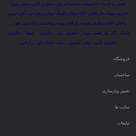
تعمیر و خدمات تاسیسات ساختمانی
:
وان
,
جکوزی
,
کابین دوش
,
سونا
جکوزی
,
سونا بخار
,
فلاش تانک توکار-والهنگ دیواری
,
طراحی دکوراسیون
داخلی:کاغذ دیواری_لمینت_پارکت _پرده ساختمانی و اداری
_
هود _
سینک _گاز _فر
تعمیر سونا _ جکوزی
وان _ جکوزی
سونا _ جکوزی
جکوزی کابین دوش
کفشور _ حوله خشک کن _ رادیاتور
فروشگاه
ساختمان
تعمیر وبازسازی
سایت ها
تبلیغات