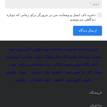
ذخیره نام، ایمیل و وبسایت من در مرورگر برای زمانی که دوباره
دیدگاهی می‌نویسم.
ارسال دیدگاه
تعمیر و خدمات تاسیسات ساختمانی
:
وان
,
جکوزی
,
کابین دوش
,
سونا
جکوزی
,
سونا بخار
,
فلاش تانک توکار-والهنگ دیواری
,
طراحی دکوراسیون
داخلی:کاغذ دیواری_لمینت_پارکت _پرده ساختمانی و اداری
_
هود _
سینک _گاز _فر
تعمیر سونا _ جکوزی
وان _ جکوزی
سونا _ جکوزی
جکوزی کابین دوش
کفشور _ حوله خشک کن _ رادیاتور
فروشگاه
ساختمان