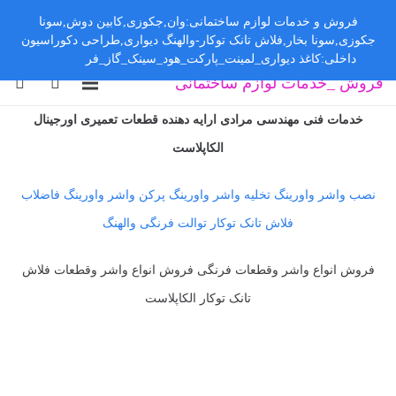
فروش و خدمات لوازم ساختمانی:وان,جکوزی,کابین دوش,سونا
جکوزی,سونا بخار,فلاش تانک توکار-والهنگ دیواری,طراحی دکوراسیون
داخلی:کاغذ دیواری_لمینت_پارکت_هود_سینک_گاز_فر
رد کردن
فروش _خدمات لوازم ساختمانی
خدمات فنی مهندسی مرادی ارایه دهنده قطعات تعمیری اورجینال
الکاپلاست
نصب واشر واورینگ تخلیه واشر واورینگ پرکن واشر واورینگ فاضلاب
فلاش تانک توکار توالت فرنگی والهنگ
فروش انواع واشر وقطعات فرنگی فروش انواع واشر وقطعات فلاش
تانک توکار الکاپلاست