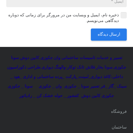
ذخیره نام، ایمیل و وبسایت من در مرورگر برای زمانی که دوباره
دیدگاهی می‌نویسم.
ارسال دیدگاه
تعمیر و خدمات تاسیسات ساختمانی
:
وان
,
جکوزی
,
کابین دوش
,
سونا
جکوزی
,
سونا بخار
,
فلاش تانک توکار-والهنگ دیواری
,
طراحی دکوراسیون
داخلی:کاغذ دیواری_لمینت_پارکت _پرده ساختمانی و اداری
_
هود _
سینک _گاز _فر
تعمیر سونا _ جکوزی
وان _ جکوزی
سونا _ جکوزی
جکوزی کابین دوش
کفشور _ حوله خشک کن _ رادیاتور
فروشگاه
ساختمان