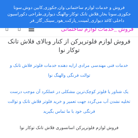
فروش و خدمات لوازم ساختمانی:وان,جکوزی,کابین دوش,سونا
جکوزی,سونا بخار,فلاش تانک توکار-والهنگ دیواری,طراحی دکوراسیون
داخلی:کاغذ دیواری_لمینت_پارکت_هود_سینک_گاز_فر
رد کردن
فروش _خدمات لوازم ساختمانی
فروش لوازم فلوترپرکن از کنار وبالای فلاش تانک
توکار نوا
خدمات فنی مهندسی مرادی ارایه دهنده خدمات فلوتر فلاش تانک و
توالت فرنگی والهنگ نوا
یک شناور یا فلوتر کوچک‌ترین مشکلی در عملکرد آن موجب درست
تخلیه نشدن آب می‌گردد جهت تعمیر و خرید فلوتر فلاش تانک و توالت
فرنگی خود با ما تماس بگیرید
فروش لوازم فلوترپرکن اسانسوری فلاش تانک توکار نوا