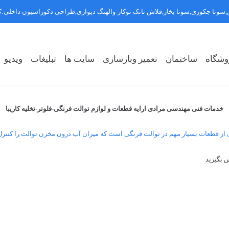
سونا جکوزی,سونا بخار,فلاش تانک توکار-والهنگ دیواری,طراحی دکوراسیون داخلی
وشگاه
ساختمان
تعمیر وبازسازی
سایت ها
تبلیغات
ویدیو
روشگاه سبک ۱
روشگاه سبک ۲
روشگاه سبک ۳
خدمات فنی مهندسی مرادی ارایه قطعات و لوازم توالت فرنگی-فلوتر-تخلیه کاریبا
 از قطعات بسیار مهم در توالت فرنگی است که میزان آب درون مخزن توالت را کنترل
س بگیرید