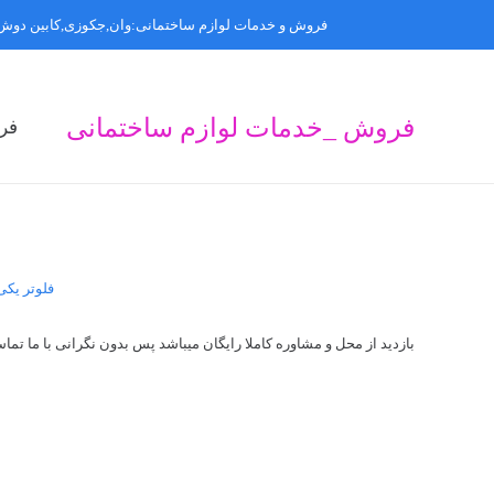
فروش و خدمات لوازم ساختمانی:وان,جکوزی,کابین دوش,
فروش _خدمات لوازم ساختمانی
فر
ف
ف
ف
فلوتر یکی
بازدید از محل و مشاوره کاملا رایگان میباشد پس بدون نگرانی با ما تما