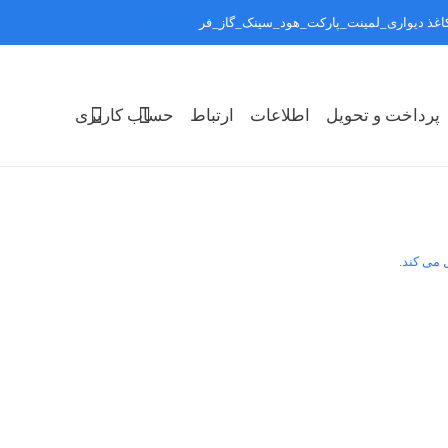
:کاغذ دیواری_لمینت_پارکت_هود_سینک_گاز_فر
رد کردن
پرداخت و تحویل
اطلاعات
ارتباط
حساب کاربری
 می کند.