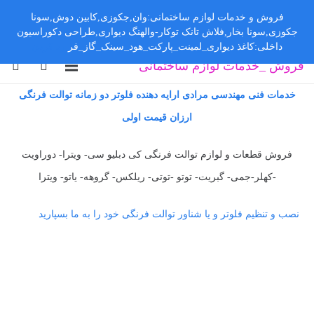
فروش و خدمات لوازم ساختمانی:وان,جکوزی,کابین دوش,سونا
جکوزی,سونا بخار,فلاش تانک توکار-والهنگ دیواری,طراحی دکوراسیون
داخلی:کاغذ دیواری_لمینت_پارکت_هود_سینک_گاز_فر
رد کردن
فروش _خدمات لوازم ساختمانی
خدمات فنی مهندسی مرادی ارایه دهنده فلوتر دو زمانه توالت فرنگی
ارزان قیمت اولی
فروش قطعات و لوازم توالت فرنگی کی دبلیو سی- ویترا- دوراویت
-کهلر-جمی- گبریت- توتو -توتی- ریلکس- گروهه- یاتو- ویترا
نصب و تنظیم فلوتر و یا شناور توالت فرنگی خود را به ما بسپارید