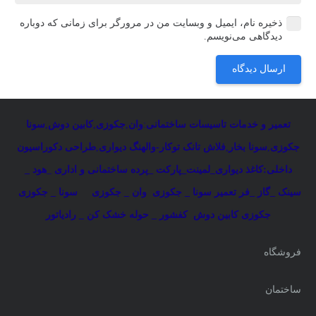
ذخیره نام، ایمیل و وبسایت من در مرورگر برای زمانی که دوباره
دیدگاهی می‌نویسم.
ارسال دیدگاه
تعمیر و خدمات تاسیسات ساختمانی
:
وان
,
جکوزی
,
کابین دوش
,
سونا
جکوزی
,
سونا بخار
,
فلاش تانک توکار-والهنگ دیواری
,
طراحی دکوراسیون
داخلی:کاغذ دیواری_لمینت_پارکت _پرده ساختمانی و اداری
_
هود _
سینک _گاز _فر
تعمیر سونا _ جکوزی
وان _ جکوزی
سونا _ جکوزی
جکوزی کابین دوش
کفشور _ حوله خشک کن _ رادیاتور
فروشگاه
ساختمان