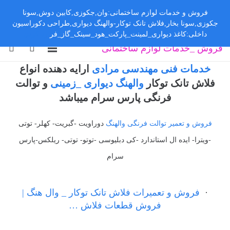
فروش و خدمات لوازم ساختمانی:وان,جکوزی,کابین دوش,سونا
جکوزی,سونا بخار,فلاش تانک توکار-والهنگ دیواری,طراحی دکوراسیون
داخلی:کاغذ دیواری_لمینت_پارکت_هود_سینک_گاز_فر
رد کردن
فروش _خدمات لوازم ساختمانی
خدمات فنی مهندسی مرادی
ارایه دهنده انواع
فلاش تانک توکار
والهنگ دیواری _زمینی
و توالت
فرنگی پارس سرام میباشد
فروش و تعمیر توالت فرنگی والهنگ
دوراویت -گبریت- کهلر- توتی
-ویترا- ایده ال استاندارد -کی دبلیوسی -توتو- توتی- ریلکس-پارس
سرام
·
فروش و تعمیرات فلاش تانک توکار _ وال هنگ |
فروش قطعات فلاش …