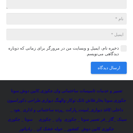
ذخیره نام، ایمیل و وبسایت من در مرورگر برای زمانی که دوباره
دیدگاهی می‌نویسم.
ارسال دیدگاه
تعمیر و خدمات تاسیسات ساختمانی
:
وان
,
جکوزی
,
کابین دوش
,
سونا
جکوزی
,
سونا بخار
,
فلاش تانک توکار-والهنگ دیواری
,
طراحی دکوراسیون
داخلی:کاغذ دیواری_لمینت_پارکت _پرده ساختمانی و اداری
_
هود _
سینک _گاز _فر
تعمیر سونا _ جکوزی
وان _ جکوزی
سونا _ جکوزی
جکوزی کابین دوش
کفشور _ حوله خشک کن _ رادیاتور