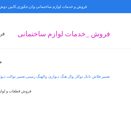
فروش و خدمات لوازم ساختمانی:وان,جکوزی,کابین دوش,
فروش _خدمات لوازم ساختمانی
فر
ف
ف
ف
خ
تعمیر فلاش تانک توکار ,وال هنگ دیواری, والهنگ زمینی,تعمیر توالت دیو
فروش قطعات و لوازم