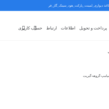
:کاغذ دیواری_لمینت_پارکت_هود_سینک_گاز_فر
رد کردن
پرداخت و تحویل
اطلاعات
ارتباط
حساب کاربری
سیامپ-گروهه-گبریت