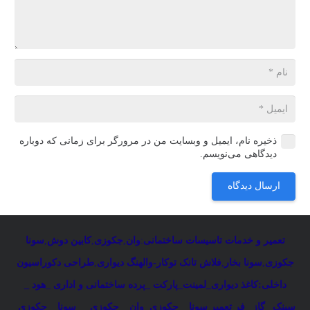
ذخیره نام، ایمیل و وبسایت من در مرورگر برای زمانی که دوباره
دیدگاهی می‌نویسم.
ارسال دیدگاه
تعمیر و خدمات تاسیسات ساختمانی
:
وان
,
جکوزی
,
کابین دوش
,
سونا
جکوزی
,
سونا بخار
,
فلاش تانک توکار-والهنگ دیواری
,
طراحی دکوراسیون
داخلی:کاغذ دیواری_لمینت_پارکت _پرده ساختمانی و اداری
_
هود _
سینک _گاز _فر
تعمیر سونا _ جکوزی
وان _ جکوزی
سونا _ جکوزی