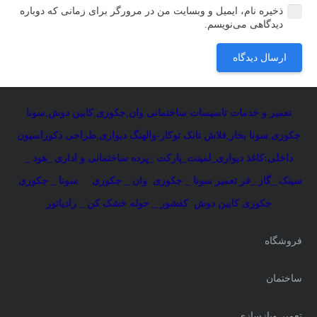
ذخیره نام، ایمیل و وبسایت من در مرورگر برای زمانی که دوباره
دیدگاهی می‌نویسم.
ارسال دیدگاه
تعمیر و خدمات تاسیسات ساختمانی
:
وان
,
جکوزی
,
کابین دوش
,
سونا
جکوزی
,
سونا بخار
,
فلاش تانک توکار-والهنگ دیواری
,
طراحی دکوراسیون
داخلی:کاغذ دیواری_لمینت_پارکت _پرده ساختمانی و اداری
_
هود _
سینک _گاز _فر
تعمیر سونا _ جکوزی
وان _ جکوزی
سونا _ جکوزی
جکوزی کابین دوش
کفشور _ حوله خشک کن _ رادیاتور
فروشگاه
ساختمان
تعمیر وبازسازی