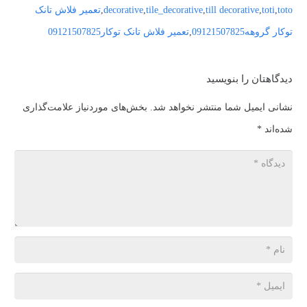
toto
,
toti
,
till decorative
,
tile_decorative
,
decorative
,
تعمیر فلاش تانک
توکار گروهه09121507825
,
تعمیر فلاش تانک توکار09121507825
دیدگاهتان را بنویسید
نشانی ایمیل شما منتشر نخواهد شد.
بخش‌های موردنیاز علامت‌گذاری
شده‌اند
*