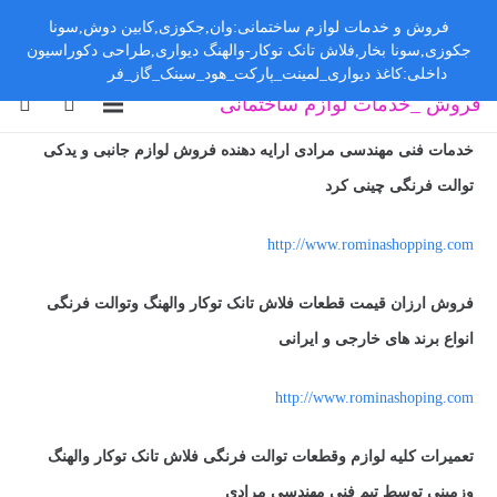
فروش و خدمات لوازم ساختمانی:وان,جکوزی,کابین دوش,سونا
جکوزی,سونا بخار,فلاش تانک توکار-والهنگ دیواری,طراحی دکوراسیون
داخلی:کاغذ دیواری_لمینت_پارکت_هود_سینک_گاز_فر
رد کردن
فروش _خدمات لوازم ساختمانی
خدمات فنی مهندسی مرادی ارایه دهنده فروش لوازم جانبی و یدکی
توالت فرنگی چینی کرد
http://www.rominashopping.com
فروش ارزان قیمت قطعات فلاش تانک توکار والهنگ وتوالت فرنگی
انواع برند های خارجی و ایرانی
http://www.rominashoping.com
تعمیرات کلیه لوازم وقطعات توالت فرنگی فلاش تانک توکار والهنگ
وزمینی توسط تیم فنی مهندسی مرادی