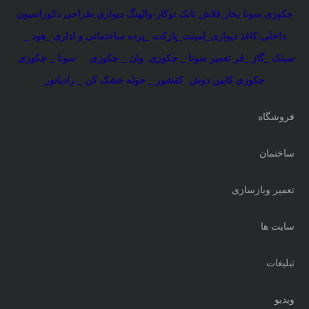
جکوزی
,
سونا بخار
,
فلاش تانک توکار-والهنگ دیواری
,
طراحی دکوراسیون
داخلی:کاغذ دیواری_لمینت_پارکت _پرده ساختمانی و اداری
_
هود _
سینک _گاز _فر
تعمیر سونا _ جکوزی
وان _ جکوزی
سونا _ جکوزی
جکوزی کابین دوش
کفشور _ حوله خشک کن _ رادیاتور
فروشگاه
ساختمان
تعمیر وبازسازی
سایت ها
تبلیغات
ویدیو