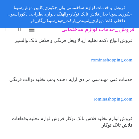
فروش و خدمات لوازم ساختمانی:وان,جکوزی,کابین دوش,سونا
جکوزی,سونا بخار,فلاش تانک توکار-والهنگ دیواری,طراحی دکوراسیون
داخلی:کاغذ دیواری_لمینت_پارکت_هود_سینک_گاز_فر
رد کردن
فروش _خدمات لوازم ساختمانی
فروش انواع دکمه تخلیه ازبالا وبغل فرنگی و فلاش تانک والسیر
rominashopping.com
خدمات فنی مهندسی مرادی ارایه دهنده پمپ تخلیه توالت فرنگی
rominashoping.com
فروش لوازم تخلیه فلاش تانک توکار فروش لوازم تخلیه وقطعات
فلاش تانک توکار