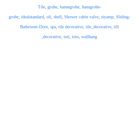
Tile
,
grohe
,
hansegrohe
,
hansgrohe-
grohe
,
idealstandard
,
oli
,
shell
,
Shower cabin valve
,
siyamp
,
Sliding-
Bathroom-Door
,
spa
,
tile decorative
,
tile_decorative
,
till
,
decorative
,
toti
,
toto
,
wallhang