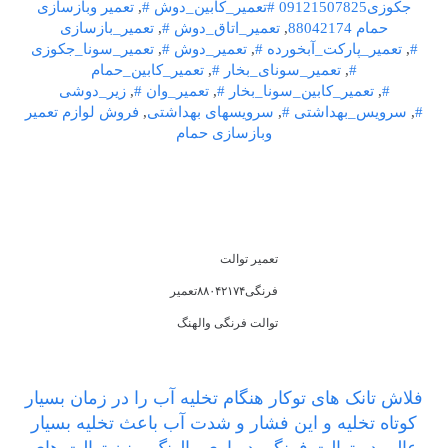
جکوزی09121507825
#تعمیر_کابین_دوش #
,
تعمیر وبازسازی
حمام 88042174
,
تعمیر_اتاق_دوش #
,
تعمیر_بازسازی
#
,
تعمیر_پارکت_آبخورده #
,
تعمیر_دوش #
,
تعمیر_سونا_جکوزی
#
,
تعمیر_سونای_بخار #
,
تعمیر_کابین_حمام
#
,
تعمیر_کابین_سونا_بخار #
,
تعمیر_وان #
,
زیر_دوشی
#
,
سرویس_بهداشتی #
,
سرویسهای بهداشتی
,
فروش لوازم تعمیر
وبازسازی حمام
تعمیر توالت
فرنگی۸۸۰۴۲۱۷۴تعمیر
توالت فرنگی والهنگ
فلاش تانک های توکار هنگام تخلیه آب را در زمان بسیار
کوتاه تخلیه و این فشار و شدت آب باعث تخلیه بسیار
عالی در توالت فرنگی دیواری والهنگ و نیز توالت های