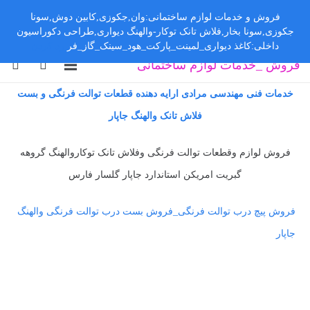
فروش و خدمات لوازم ساختمانی:وان,جکوزی,کابین دوش,سونا
جکوزی,سونا بخار,فلاش تانک توکار-والهنگ دیواری,طراحی دکوراسیون
داخلی:کاغذ دیواری_لمینت_پارکت_هود_سینک_گاز_فر
رد کردن
فروش _خدمات لوازم ساختمانی
خدمات فنی مهندسی مرادی ارایه دهنده قطعات توالت فرنگی و بست
فلاش تانک والهنگ جاپار
فروش لوازم وقطعات توالت فرنگی وفلاش تانک توکاروالهنگ گروهه
گبریت امریکن استاندارد جاپار گلسار فارس
فروش پیچ درب توالت فرنگی_فروش بست درب توالت فرنگی والهنگ
جاپار