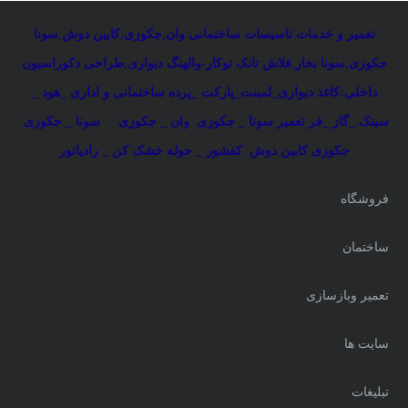
تعمیر و خدمات تاسیسات ساختمانی
:
وان
,
جکوزی
,
کابین دوش
,
سونا
جکوزی
,
سونا بخار
,
فلاش تانک توکار-والهنگ دیواری
,
طراحی دکوراسیون
داخلی:کاغذ دیواری_لمینت_پارکت _پرده ساختمانی و اداری
_
هود _
سینک _گاز _فر
تعمیر سونا _ جکوزی
وان _ جکوزی
سونا _ جکوزی
جکوزی کابین دوش
کفشور _ حوله خشک کن _ رادیاتور
فروشگاه
ساختمان
تعمیر وبازسازی
سایت ها
تبلیغات