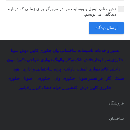
ذخیره نام، ایمیل و وبسایت من در مرورگر برای زمانی که دوباره
دیدگاهی می‌نویسم.
ارسال دیدگاه
تعمیر و خدمات تاسیسات ساختمانی
:
وان
,
جکوزی
,
کابین دوش
,
سونا
جکوزی
,
سونا بخار
,
فلاش تانک توکار-والهنگ دیواری
,
طراحی دکوراسیون
داخلی:کاغذ دیواری_لمینت_پارکت _پرده ساختمانی و اداری
_
هود _
سینک _گاز _فر
تعمیر سونا _ جکوزی
وان _ جکوزی
سونا _ جکوزی
جکوزی کابین دوش
کفشور _ حوله خشک کن _ رادیاتور
فروشگاه
ساختمان