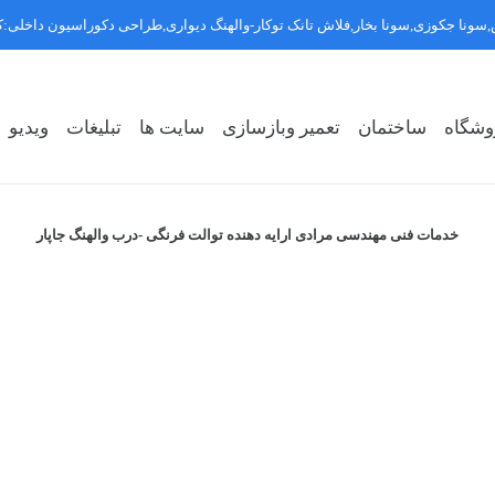
سونا جکوزی,سونا بخار,فلاش تانک توکار-والهنگ دیواری,طراحی دکوراسیون داخلی
وشگاه
ساختمان
تعمیر وبازسازی
سایت ها
تبلیغات
ویدیو
روشگاه سبک ۱
روشگاه سبک ۲
روشگاه سبک ۳
خدمات فنی مهندسی مرادی ارایه دهنده توالت فرنگی -درب والهنگ جاپار