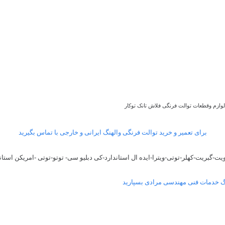
ازم وقطعات توالت فرنگی فلاش تانک توکار
برای تعمیر و خرید توالت فرنگی والهنگ ایرانی و خارجی با تماس بگیرید
یت-گبریت-کهلر-توتی-ویترا-ایده ال استاندارد-کی دبلیو سی- توتو-توتی -امریکن است
نگ خدمات فنی مهندسی مرادی بسپارید