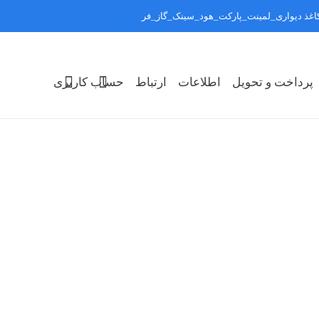
:کاغذ دیواری_لمینت_پارکت_هود_سینک_گاز_فر
رد کردن
پرداخت و تحویل
اطلاعات
ارتباط
حساب کاربری