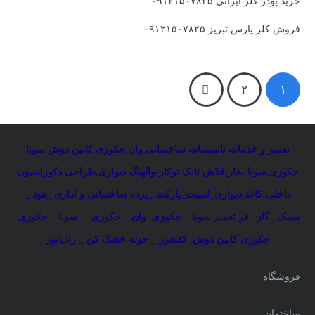
خرید پودر کلر ایرانی ۰۹۱۲۱۵۰۷۸۲۵
فروش کلر پارس تبریز ۰۹۱۲۱۵۰۷۸۲۵
۲
۱
تعمیر و خدمات تاسیسات ساختمانی
:
وان
,
جکوزی
,
کابین دوش
,
سونا
جکوزی
,
سونا بخار
,
فلاش تانک توکار-والهنگ دیواری
,
طراحی دکوراسیون
داخلی:کاغذ دیواری_لمینت_پارکت _پرده ساختمانی و اداری
_
هود _
سینک _گاز _فر
تعمیر سونا _ جکوزی
وان _ جکوزی
سونا _ جکوزی
جکوزی کابین دوش
کفشور _ حوله خشک کن _ رادیاتور
فروشگاه
ساختمان