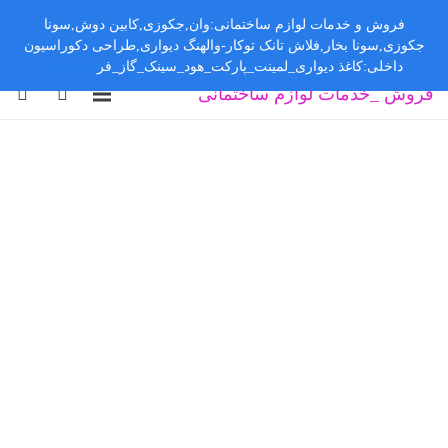
فروش و خدمات لوازم ساختمانی:وان,جکوزی,کابین دوش,سونا
جکوزی,سونا بخار,فلاش تانک توکار-والهنگ دیواری,طراحی دکوراسیون
داخلی:کاغذ دیواری_لمینت_پارکت_هود_سینک_گاز_فر
رد کردن
فروش _خدمات لوازم ساختمانی