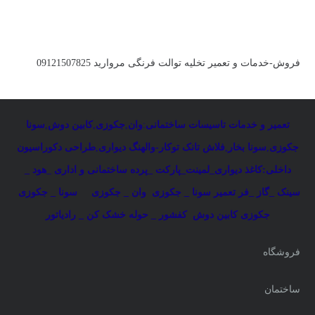
فروش-خدمات و تعمیر تخلیه توالت فرنگی مروارید 09121507825
تعمیر و خدمات تاسیسات ساختمانی
:
وان
,
جکوزی
,
کابین دوش
,
سونا
جکوزی
,
سونا بخار
,
فلاش تانک توکار-والهنگ دیواری
,
طراحی دکوراسیون
داخلی:کاغذ دیواری_لمینت_پارکت _پرده ساختمانی و اداری
_
هود _
سینک _گاز _فر
تعمیر سونا _ جکوزی
وان _ جکوزی
سونا _ جکوزی
جکوزی کابین دوش
کفشور _ حوله خشک کن _ رادیاتور
فروشگاه
ساختمان