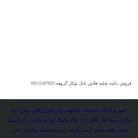
فروش دکمه تخلیه فلاش تانک توکار گروهه 09121507825
تعمیر و خدمات تاسیسات ساختمانی
:
وان
,
جکوزی
,
کابین دوش
,
سونا
جکوزی
,
سونا بخار
,
فلاش تانک توکار-والهنگ دیواری
,
طراحی دکوراسیون
داخلی:کاغذ دیواری_لمینت_پارکت _پرده ساختمانی و اداری
_
هود _