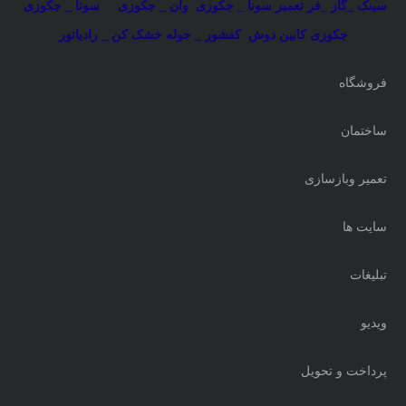
سینک _گاز _فر
تعمیر سونا _ جکوزی
وان _ جکوزی
سونا _ جکوزی
جکوزی کابین دوش
کفشور _ حوله خشک کن _ رادیاتور
فروشگاه
ساختمان
تعمیر وبازسازی
سایت ها
تبلیغات
ویدیو
پرداخت و تحویل