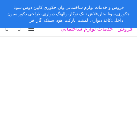
فروش و خدمات لوازم ساختمانی:وان,جکوزی,کابین دوش,سونا
جکوزی,سونا بخار,فلاش تانک توکار-والهنگ دیواری,طراحی دکوراسیون
داخلی:کاغذ دیواری_لمینت_پارکت_هود_سینک_گاز_فر
رد کردن
فروش _خدمات لوازم ساختمانی