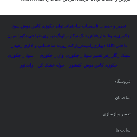
تعمیر و خدمات تاسیسات ساختمانی
:
وان
,
جکوزی
,
کابین دوش
,
سونا
جکوزی
,
سونا بخار
,
فلاش تانک توکار-والهنگ دیواری
,
طراحی دکوراسیون
داخلی:کاغذ دیواری_لمینت_پارکت _پرده ساختمانی و اداری
_
هود _
سینک _گاز _فر
تعمیر سونا _ جکوزی
وان _ جکوزی
سونا _ جکوزی
جکوزی کابین دوش
کفشور _ حوله خشک کن _ رادیاتور
فروشگاه
ساختمان
تعمیر وبازسازی
سایت ها