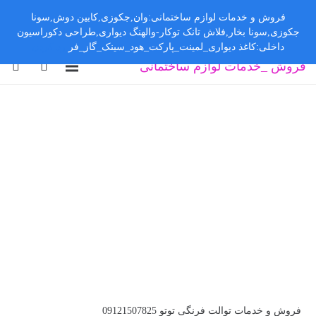
فروش و خدمات لوازم ساختمانی:وان,جکوزی,کابین دوش,سونا
جکوزی,سونا بخار,فلاش تانک توکار-والهنگ دیواری,طراحی دکوراسیون
داخلی:کاغذ دیواری_لمینت_پارکت_هود_سینک_گاز_فر
رد کردن
فروش _خدمات لوازم ساختمانی
فروش و خدمات توالت فرنگی توتو 09121507825