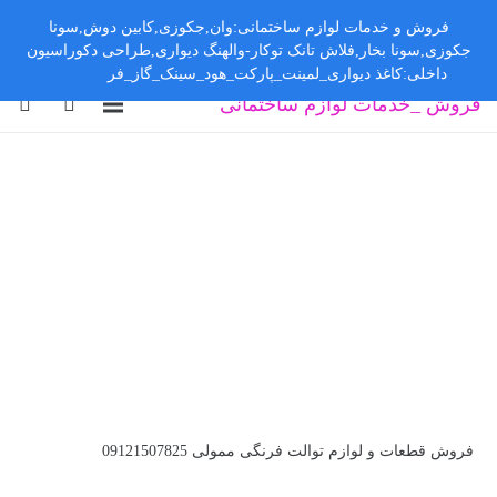
فروش و خدمات لوازم ساختمانی:وان,جکوزی,کابین دوش,سونا
جکوزی,سونا بخار,فلاش تانک توکار-والهنگ دیواری,طراحی دکوراسیون
داخلی:کاغذ دیواری_لمینت_پارکت_هود_سینک_گاز_فر
رد کردن
فروش _خدمات لوازم ساختمانی
فروش قطعات و لوازم توالت فرنگی ممولی 09121507825