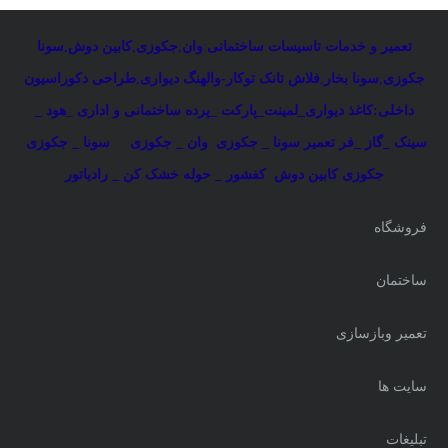
تعمیر و خدمات تاسیسات ساختمانی
:
وان
,
جکوزی
,
کابین دوش
,
سونا
جکوزی
,
سونا بخار
,
فلاش تانک توکار-والهنگ دیواری
,
طراحی دکوراسیون
داخلی:کاغذ دیواری_لمینت_پارکت _پرده ساختمانی و اداری
_
هود _
سینک _گاز _فر
تعمیر سونا _ جکوزی
وان _ جکوزی
سونا _ جکوزی
جکوزی کابین دوش
کفشور _ حوله خشک کن _ رادیاتور
فروشگاه
ساختمان
تعمیر وبازسازی
سایت ها
تبلیغات