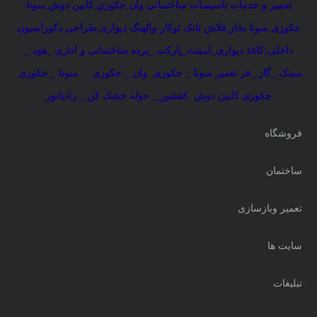
تعمیر و خدمات تاسیسات ساختمانی
:
وان
,
جکوزی
,
کابین دوش
,
سونا
جکوزی
,
سونا بخار
,
فلاش تانک توکار-والهنگ دیواری
,
طراحی دکوراسیون
داخلی:کاغذ دیواری_لمینت_پارکت _پرده ساختمانی و اداری
_
هود _
سینک _گاز _فر
تعمیر سونا _ جکوزی
وان _ جکوزی
سونا _ جکوزی
جکوزی کابین دوش
کفشور _ حوله خشک کن _ رادیاتور
فروشگاه
ساختمان
تعمیر وبازسازی
سایت ها
تبلیغات