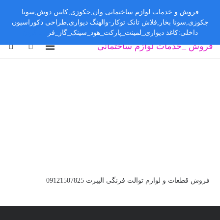
فروش و خدمات لوازم ساختمانی:وان,جکوزی,کابین دوش,سونا
جکوزی,سونا بخار,فلاش تانک توکار-والهنگ دیواری,طراحی دکوراسیون
داخلی:کاغذ دیواری_لمینت_پارکت_هود_سینک_گاز_فر
رد کردن
فروش _خدمات لوازم ساختمانی
فروش قطعات و لوازم توالت فرنگی الیبرت 09121507825