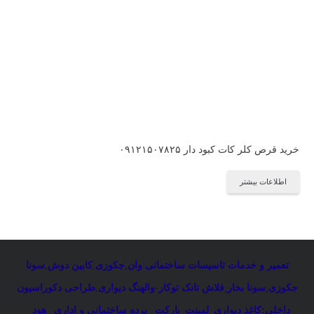
خرید قرص کلر کات کبود دار ۰۹۱۲۱۵۰۷۸۲۵
اطلاعات بیشتر
تعمیر و خدمات تاسیسات ساختمانی
:
وان
,
جکوزی
,
کابین دوش
,
سونا
جکوزی
,
سونا بخار
,
فلاش تانک توکار-والهنگ دیواری
,
طراحی دکوراسیون
داخلی:کاغذ دیواری_لمینت_پارکت _پرده ساختمانی و اداری
_
هود _