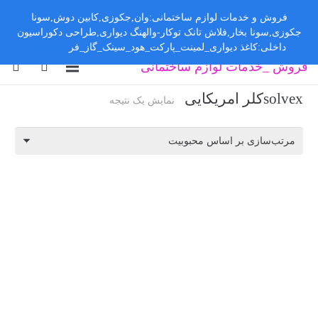
فروش و خدمات لوازم ساختمانی:وان,جکوزی,کابین دوش,سونا
جکوزی,سونا بخار,فلاش تانک توکار-والهنگ دیواری,طراحی دکوراسیون
داخلی:کاغذ دیواری_لمینت_پارکت_هود_سینک_گاز_فر
رد کردن
فروش _خدمات لوازم ساختمانی
solvexکلر امریکایی
نمایش یک نتیجه