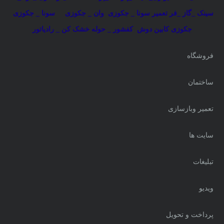
سینک _گاز _فر
تعمیر سونا _ جکوزی
وان _ جکوزی
سونا _ جکوزی
جکوزی کابین دوش
کفشور _ حوله خشک کن _ رادیاتور
فروشگاه
ساختمان
تعمیر وبازسازی
سایت ها
تبلیغات
ویدیو
پرداخت و تحویل