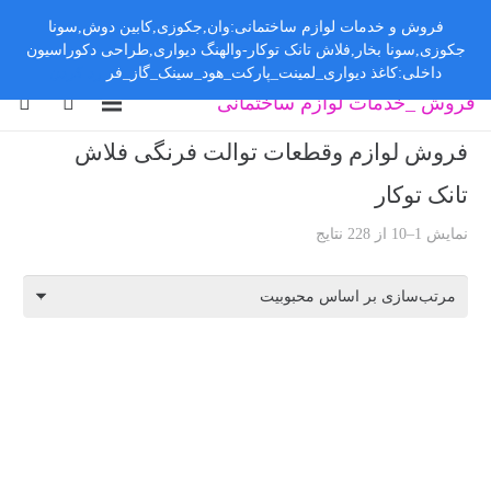
فروش و خدمات لوازم ساختمانی:وان,جکوزی,کابین دوش,سونا
جکوزی,سونا بخار,فلاش تانک توکار-والهنگ دیواری,طراحی دکوراسیون
داخلی:کاغذ دیواری_لمینت_پارکت_هود_سینک_گاز_فر
رد کردن
فروش _خدمات لوازم ساختمانی
فروش لوازم وقطعات توالت فرنگی فلاش
تانک توکار
نمایش 1–10 از 228 نتایج