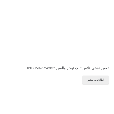
تعمیر نشتی فلاش تانک توکار والسیر 09121507825valsir
اطلاعات بیشتر