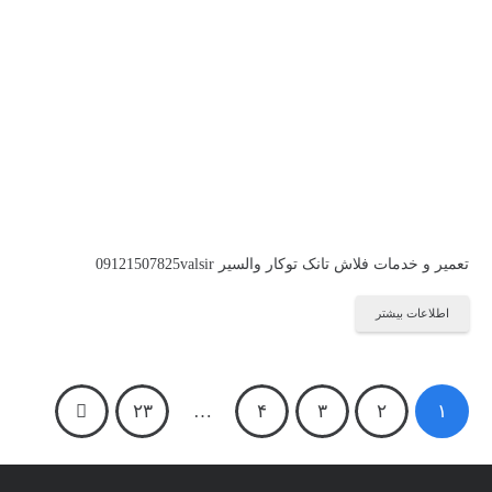
تعمیر و خدمات فلاش تانک توکار والسیر 09121507825valsir
اطلاعات بیشتر
راهبری
۲۳
…
۴
۳
۲
۱
نوشته‌ها