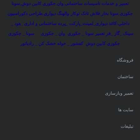
تعمیر و خدمات تاسیسات ساختمانی
:
وان
,
جکوزی
,
کابین دوش
,
سونا
جکوزی
,
سونا بخار
,
فلاش تانک توکار-والهنگ دیواری
,
طراحی دکوراسیون
داخلی:کاغذ دیواری_لمینت_پارکت _پرده ساختمانی و اداری
_
هود _
سینک _گاز _فر
تعمیر سونا _ جکوزی
وان _ جکوزی
سونا _ جکوزی
جکوزی کابین دوش
کفشور _ حوله خشک کن _ رادیاتور
فروشگاه
ساختمان
تعمیر وبازسازی
سایت ها
تبلیغات