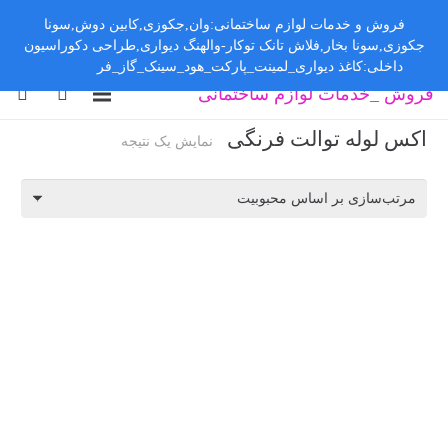
فروش و خدمات لوازم ساختمانی:وان,جکوزی,کابین دوش,سونا
جکوزی,سونا بخار,فلاش تانک توکار-والهنگ دیواری,طراحی دکوراسیون
داخلی:کاغذ دیواری_لمینت_پارکت_هود_سینک_گاز_فر
رد کردن
فروش _خدمات لوازم ساختمانی
اکس لوله توالت فرنگی
نمایش یک نتیجه