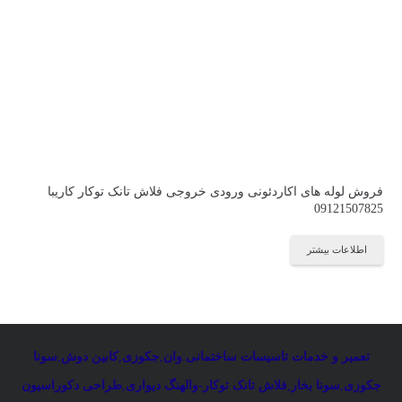
فروش لوله های اکاردئونی ورودی خروجی فلاش تانک توکار کاریبا
09121507825
اطلاعات بیشتر
تعمیر و خدمات تاسیسات ساختمانی
:
وان
,
جکوزی
,
کابین دوش
,
سونا
جکوزی
,
سونا بخار
,
فلاش تانک توکار-والهنگ دیواری
,
طراحی دکوراسیون