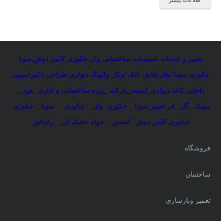
تعمیر و خدمات تاسیسات ساختمانی
:
وان
,
جکوزی
,
کابین دوش
,
سونا
جکوزی
,
سونا بخار
,
فلاش تانک توکار-والهنگ دیواری
,
طراحی دکوراسیون
داخلی:کاغذ دیواری_لمینت_پارکت _پرده ساختمانی و اداری
_
هود _
سینک _گاز _فر
تعمیر سونا _ جکوزی
وان _ جکوزی
سونا _ جکوزی
جکوزی کابین دوش
کفشور _ حوله خشک کن _ رادیاتور
فروشگاه
ساختمان
تعمیر وبازسازی