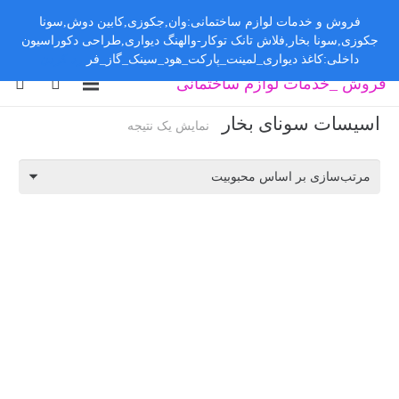
فروش و خدمات لوازم ساختمانی:وان,جکوزی,کابین دوش,سونا
جکوزی,سونا بخار,فلاش تانک توکار-والهنگ دیواری,طراحی دکوراسیون
داخلی:کاغذ دیواری_لمینت_پارکت_هود_سینک_گاز_فر
رد کردن
فروش _خدمات لوازم ساختمانی
اسیسات سونای بخار
نمایش یک نتیجه