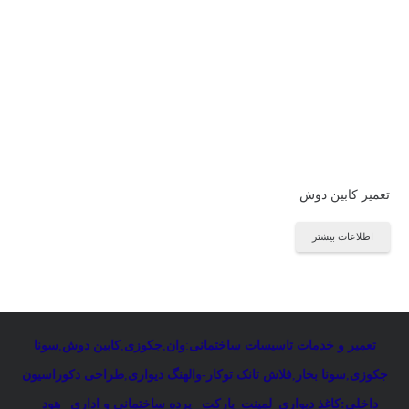
تعمیر کابین دوش
اطلاعات بیشتر
تعمیر و خدمات تاسیسات ساختمانی
:
وان
,
جکوزی
,
کابین دوش
,
سونا
جکوزی
,
سونا بخار
,
فلاش تانک توکار-والهنگ دیواری
,
طراحی دکوراسیون
داخلی:کاغذ دیواری_لمینت_پارکت _پرده ساختمانی و اداری
_
هود _