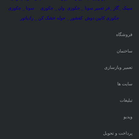
سینک _گاز _فر
تعمیر سونا _ جکوزی
وان _ جکوزی
سونا _ جکوزی
جکوزی کابین دوش
کفشور _ حوله خشک کن _ رادیاتور
فروشگاه
ساختمان
تعمیر وبازسازی
سایت ها
تبلیغات
ویدیو
پرداخت و تحویل