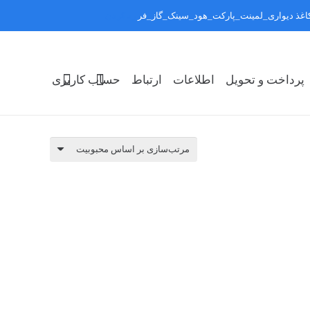
:کاغذ دیواری_لمینت_پارکت_هود_سینک_گاز_فر
رد کردن
پرداخت و تحویل
اطلاعات
ارتباط
حساب کاربری