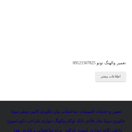
تعمیر والهنگ توتو 09121507825
اطلاعات بیشتر
تعمیر و خدمات تاسیسات ساختمانی
:
وان
,
جکوزی
,
کابین دوش
,
سونا
جکوزی
,
سونا بخار
,
فلاش تانک توکار-والهنگ دیواری
,
طراحی دکوراسیون
داخلی:کاغذ دیواری_لمینت_پارکت _پرده ساختمانی و اداری
_
هود _