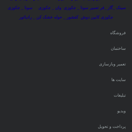
سینک _گاز _فر
تعمیر سونا _ جکوزی
وان _ جکوزی
سونا _ جکوزی
جکوزی کابین دوش
کفشور _ حوله خشک کن _ رادیاتور
فروشگاه
ساختمان
تعمیر وبازسازی
سایت ها
تبلیغات
ویدیو
پرداخت و تحویل