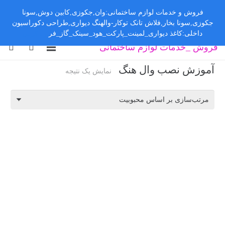
فروش و خدمات لوازم ساختمانی:وان,جکوزی,کابین دوش,سونا
جکوزی,سونا بخار,فلاش تانک توکار-والهنگ دیواری,طراحی دکوراسیون
داخلی:کاغذ دیواری_لمینت_پارکت_هود_سینک_گاز_فر
رد کردن
فروش _خدمات لوازم ساختمانی
آموزش نصب وال هنگ
نمایش یک نتیجه