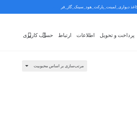
:کاغذ دیواری_لمینت_پارکت_هود_سینک_گاز_فر
رد کردن
پرداخت و تحویل
اطلاعات
ارتباط
حساب کاربری