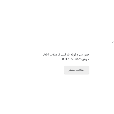
فنرزنی و لوله بازکنی فاضلاب اتاق
دوش09121507825
اطلاعات بیشتر