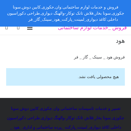
فروش و خدمات لوازم ساختمانی:وان,جکوزی,کابین دوش,سونا
جکوزی,سونا بخار,فلاش تانک توکار-والهنگ دیواری,طراحی دکوراسیون
داخلی:کاغذ دیواری_لمینت_پارکت_هود_سینک_گاز_فر
رد کردن
فروش _خدمات لوازم ساختمانی
هود
فروش هود _ سینک _ گاز _ فر
هیچ محصولی یافت نشد.
تعمیر و خدمات تاسیسات ساختمانی
:
وان
,
جکوزی
,
کابین دوش
,
سونا
جکوزی
,
سونا بخار
,
فلاش تانک توکار-والهنگ دیواری
,
طراحی دکوراسیون
داخلی:کاغذ دیواری_لمینت_پارکت _پرده ساختمانی و اداری
_
هود _