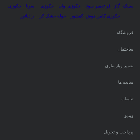
سینک _گاز _فر
تعمیر سونا _ جکوزی
وان _ جکوزی
سونا _ جکوزی
جکوزی کابین دوش
کفشور _ حوله خشک کن _ رادیاتور
فروشگاه
ساختمان
تعمیر وبازسازی
سایت ها
تبلیغات
ویدیو
پرداخت و تحویل