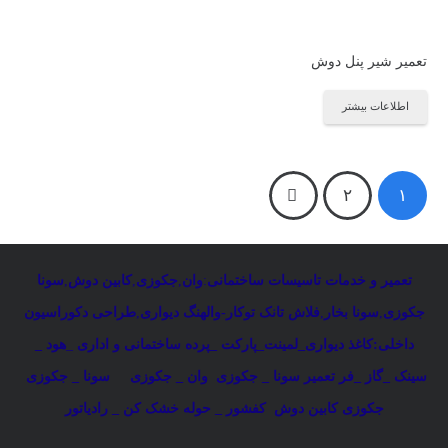
تعمیر شیر پنل دوش
اطلاعات بیشتر
راهبری
۲
۱
نوشته‌ها
تعمیر و خدمات تاسیسات ساختمانی
:
وان
,
جکوزی
,
کابین دوش
,
سونا
جکوزی
,
سونا بخار
,
فلاش تانک توکار-والهنگ دیواری
,
طراحی دکوراسیون
داخلی:کاغذ دیواری_لمینت_پارکت _پرده ساختمانی و اداری
_
هود _
سینک _گاز _فر
تعمیر سونا _ جکوزی
وان _ جکوزی
سونا _ جکوزی
جکوزی کابین دوش
کفشور _ حوله خشک کن _ رادیاتور