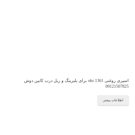
اسپری روغنی oks 1361 برای بلبرینگ و ریل درب کابین دوش
09121507825
اطلاعات بیشتر