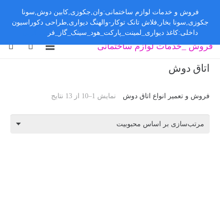
فروش و خدمات لوازم ساختمانی:وان,جکوزی,کابین دوش,سونا
جکوزی,سونا بخار,فلاش تانک توکار-والهنگ دیواری,طراحی دکوراسیون
داخلی:کاغذ دیواری_لمینت_پارکت_هود_سینک_گاز_فر
رد کردن
فروش _خدمات لوازم ساختمانی
اتاق دوش
فروش و تعمیر انواع اتاق دوش
نمایش 1–10 از 13 نتایج