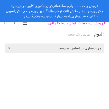
فروش و خدمات لوازم ساختمانی:وان,جکوزی,کابین دوش,سونا
جکوزی,سونا بخار,فلاش تانک توکار-والهنگ دیواری,طراحی دکوراسیون
داخلی:کاغذ دیواری_لمینت_پارکت_هود_سینک_گاز_فر
رد کردن
فروش _خدمات لوازم ساختمانی
آلبوم
نمایش یک نتیجه