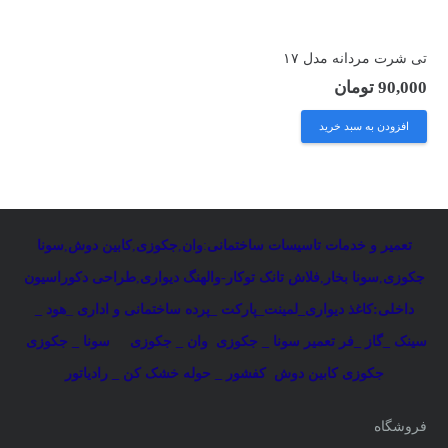
تی شرت مردانه مدل ۱۷
90,000
تومان
افزودن به سبد خرید
تعمیر و خدمات تاسیسات ساختمانی
:
وان
,
جکوزی
,
کابین دوش
,
سونا
جکوزی
,
سونا بخار
,
فلاش تانک توکار-والهنگ دیواری
,
طراحی دکوراسیون
داخلی:کاغذ دیواری_لمینت_پارکت _پرده ساختمانی و اداری
_
هود _
سینک _گاز _فر
تعمیر سونا _ جکوزی
وان _ جکوزی
سونا _ جکوزی
جکوزی کابین دوش
کفشور _ حوله خشک کن _ رادیاتور
فروشگاه