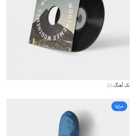
تک آهنگ
(2)
حراج!