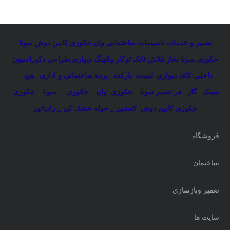
تعمیر و خدمات تاسیسات ساختمانی
:
وان
,
جکوزی
,
کابین دوش
,
سونا
جکوزی
,
سونا بخار
,
فلاش تانک توکار-والهنگ دیواری
,
طراحی دکوراسیون
داخلی:کاغذ دیواری_لمینت_پارکت _پرده ساختمانی و اداری
_
هود _
سینک _گاز _فر
تعمیر سونا _ جکوزی
وان _ جکوزی
سونا _ جکوزی
جکوزی کابین دوش
کفشور _ حوله خشک کن _ رادیاتور
فروشگاه
ساختمان
تعمیر وبازسازی
سایت ها