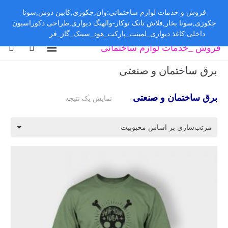
فروش و خدمات لوازم ساختمانی:وان,جکوزی,کابین دوش,سونا
جکوزی,سونا بخار,فلاش تانک توکار-والهنگ دیواری,طراحی دکوراسیون
داخلی:کاغذ دیواری_لمینت_پارکت_هود_سینک_گاز_فر
رد کردن
فروش _خدمات لوازم ساختمانی
برق ساختمان و صنعتی
برق ساختمان و صنعتی
نمایش یک نتیجه