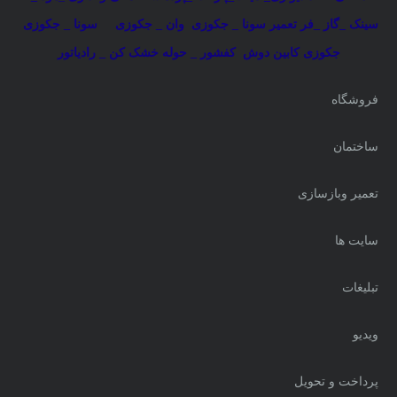
سینک _گاز _فر
تعمیر سونا _ جکوزی
وان _ جکوزی
سونا _ جکوزی
جکوزی کابین دوش
کفشور _ حوله خشک کن _ رادیاتور
فروشگاه
ساختمان
تعمیر وبازسازی
سایت ها
تبلیغات
ویدیو
پرداخت و تحویل