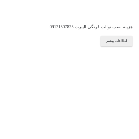
هزینه نصب توالت فرنگی الیبرت 09121507825
اطلاعات بیشتر