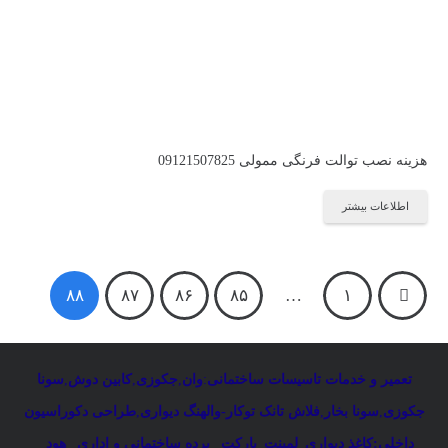
هزینه نصب توالت فرنگی ممولی 09121507825
اطلاعات بیشتر
راهبری
۸۸
۸۷
۸۶
۸۵
…
۱
نوشته‌ها
تعمیر و خدمات تاسیسات ساختمانی
:
وان
,
جکوزی
,
کابین دوش
,
سونا
جکوزی
,
سونا بخار
,
فلاش تانک توکار-والهنگ دیواری
,
طراحی دکوراسیون
داخلی:کاغذ دیواری_لمینت_پارکت _پرده ساختمانی و اداری
_
هود _