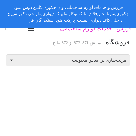
فروش و خدمات لوازم ساختمانی:وان,جکوزی,کابین دوش,سونا
جکوزی,سونا بخار,فلاش تانک توکار-والهنگ دیواری,طراحی دکوراسیون
داخلی:کاغذ دیواری_لمینت_پارکت_هود_سینک_گاز_فر
رد کردن
فروش _خدمات لوازم ساختمانی
فروشگاه
نمایش 871–872 از 872 نتایج