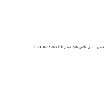
تعمیر نشتی فلاش تانک توکار الکا 09121507825alca