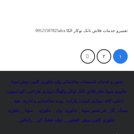
تعمیرو خدمات فلاش تانک توکار الکا 09121507825alca
۲
۱
تعمیر و خدمات تاسیسات ساختمانی
:
وان
,
جکوزی
,
کابین دوش
,
سونا
جکوزی
,
سونا بخار
,
فلاش تانک توکار-والهنگ دیواری
,
طراحی دکوراسیون
داخلی:کاغذ دیواری_لمینت_پارکت _پرده ساختمانی و اداری
_
هود _
سینک _گاز _فر
تعمیر سونا _ جکوزی
وان _ جکوزی
سونا _ جکوزی
جکوزی کابین دوش
کفشور _ حوله خشک کن _ رادیاتور