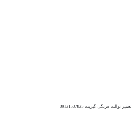
تعمیر توالت فرنگی گبریت 09121507825