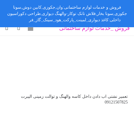
فروش و خدمات لوازم ساختمانی:وان,جکوزی,کابین دوش,سونا
جکوزی,سونا بخار,فلاش تانک توکار-والهنگ دیواری,طراحی دکوراسیون
داخلی:کاغذ دیواری_لمینت_پارکت_هود_سینک_گاز_فر
رد کردن
فروش _خدمات لوازم ساختمانی
تعمیر نشتی اب دادن داخل کاسه والهنگ و توالت زمینی الیبرت
09121507825