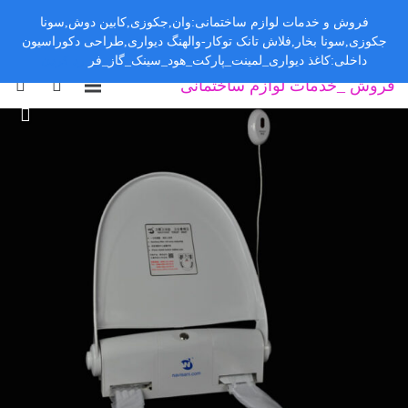
فروش و خدمات لوازم ساختمانی:وان,جکوزی,کابین دوش,سونا
جکوزی,سونا بخار,فلاش تانک توکار-والهنگ دیواری,طراحی دکوراسیون
داخلی:کاغذ دیواری_لمینت_پارکت_هود_سینک_گاز_فر
رد کردن
فروش _خدمات لوازم ساختمانی