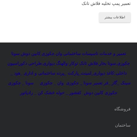
تعمیر پمپ تخلیه فلاش تانک
اطلاعات بیشتر
تعمیر و خدمات تاسیسات ساختمانی
:
وان
,
جکوزی
,
کابین دوش
,
سونا
جکوزی
,
سونا بخار
,
فلاش تانک توکار-والهنگ دیواری
,
طراحی دکوراسیون
داخلی:کاغذ دیواری_لمینت_پارکت _پرده ساختمانی و اداری
_
هود _
سینک _گاز _فر
تعمیر سونا _ جکوزی
وان _ جکوزی
سونا _ جکوزی
جکوزی کابین دوش
کفشور _ حوله خشک کن _ رادیاتور
فروشگاه
ساختمان