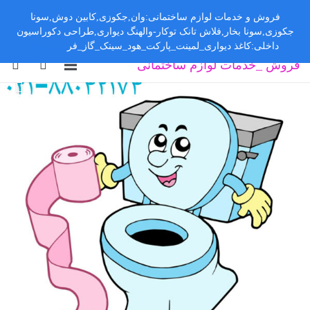
فروش و خدمات لوازم ساختمانی:وان,جکوزی,کابین دوش,سونا
جکوزی,سونا بخار,فلاش تانک توکار-والهنگ دیواری,طراحی دکوراسیون
داخلی:کاغذ دیواری_لمینت_پارکت_هود_سینک_گاز_فر
رد کردن
فروش _خدمات لوازم ساختمانی