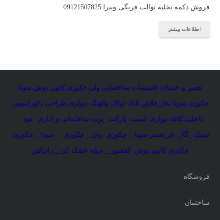
فروش دکمه تخلیه توالت فرنگی ویترا 09121507825
اطلاعات بیشتر
تعمیر و خدمات تاسیسات ساختمانی
:
وان
,
جکوزی
,
کابین دوش
,
سونا
جکوزی
,
سونا بخار
,
فلاش تانک توکار-والهنگ دیواری
,
طراحی دکوراسیون
داخلی:کاغذ دیواری_لمینت_پارکت _پرده ساختمانی و اداری
_
هود _
سینک _گاز _فر
تعمیر سونا _ جکوزی
وان _ جکوزی
سونا _ جکوزی
جکوزی کابین دوش
کفشور _ حوله خشک کن _ رادیاتور
فروشگاه
ساختمان