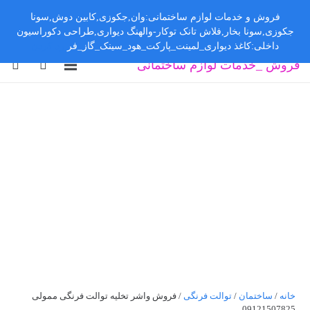
فروش و خدمات لوازم ساختمانی:وان,جکوزی,کابین دوش,سونا
جکوزی,سونا بخار,فلاش تانک توکار-والهنگ دیواری,طراحی دکوراسیون
داخلی:کاغذ دیواری_لمینت_پارکت_هود_سینک_گاز_فر
رد کردن
فروش _خدمات لوازم ساختمانی
خانه
/
ساختمان
/
توالت فرنگی
/ فروش واشر تخلیه توالت فرنگی ممولی
09121507825