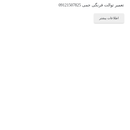
تعمیر توالت فرنگی جمی 09121507825
اطلاعات بیشتر