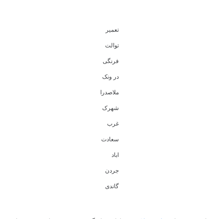
تعمیر
توالت
فرنگی
در ونک
ملاصدرا
شهرک
غرب
سعادت
اباد
جردن
گاندی