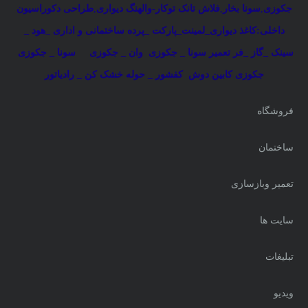
جکوزی
,
سونا بخار
,
فلاش تانک توکار-والهنگ دیواری
,
طراحی دکوراسیون
داخلی:کاغذ دیواری_لمینت_پارکت _پرده ساختمانی و اداری
_
هود _
سینک _گاز _فر
تعمیر سونا _ جکوزی
وان _ جکوزی
سونا _ جکوزی
جکوزی کابین دوش
کفشور _ حوله خشک کن _ رادیاتور
فروشگاه
ساختمان
تعمیر وبازسازی
سایت ها
تبلیغات
ویدیو