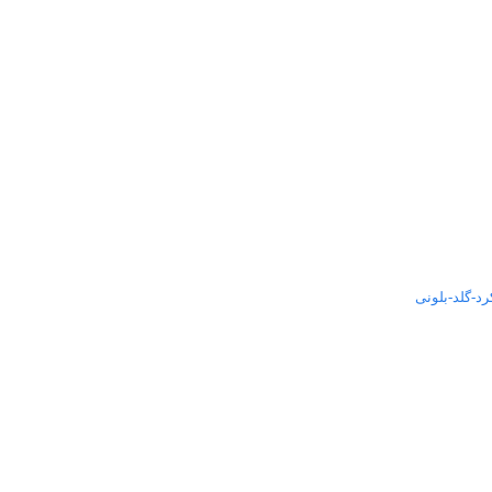
د-گلد-بلونی