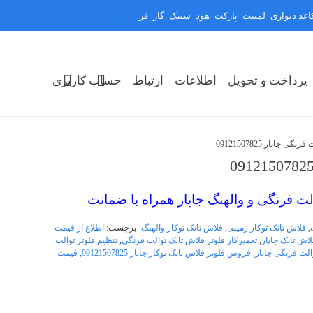
:کاغذ دیواری_لمینت_پارکت_هود_سینک_گاز_فر
رد کردن
پرداخت و تحویل
اطلاعات
ارتباط
حساب کاربری
 جاپار 09121507825
لت فرنگی و والهنگ جاپار همراه با ضمانت
,
فلاش تانک توکار زمینی
,
فلاش تانک توکار والهنگ
برچسب:
اطلاع از قیمت
لاش تانک جاپار
,
تعمیرکار فلوتر فلاش تانک توالت فرنگی
,
تنظیم فلوتر توالت
لت فرنگی جاپار
,
فروش فلوتر فلاش تانک توکار جاپار 09121507825
,
قیمت