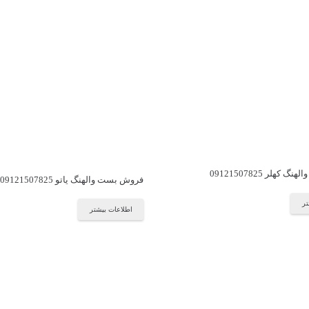
هلر 09121507825
فروش بست والهنگ یاتو 09121507825
تر
اطلاعات بیشتر