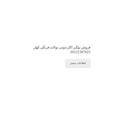
فروش بوگیر اکاردئونی توالت فرنگی کهلر
09121507825
اطلاعات بیشتر