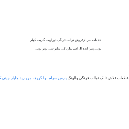
خدمات پس ازفروش توالت فرنگی دوراویت گبریت کهلر
توتی ویترا ایده ال استاندارد کی دبلیو سی توتو توتی
قطعات فلاش تانک توالت فرنگی والهنگ
پارس سرام-نوا-گروهه-مروارید-جاپار-چینی کر