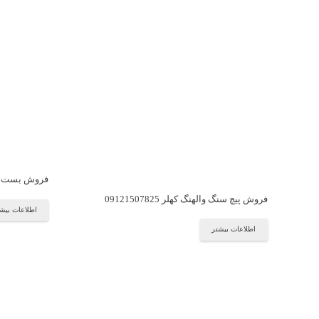
فروش بست والهنگ ک
فروش پیچ سنگ والهنگ کهلر 09121507825
اطلاعات بیش
اطلاعات بیشتر