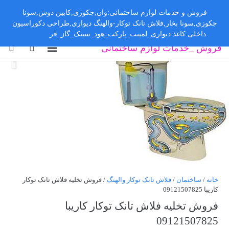
فروش و خدمات لوازم ساختمانی:وان,جکوزی,کابین دوش,سونا
جکوزی,سونا بخار,فلاش تانک توکار-والهنگ دیواری,طراحی دکوراسیون
داخلی:کاغذ دیواری_لمینت_پارکت_هود_سینک_گاز_فر
رد کردن
فروش _خدمات لوازم ساختمانی
خانه
/
ساختمان
/
فلاش تانک توکار والهنگ
/ فروش تخلیه فلاش تانک توکار
کاریبا 09121507825
فروش تخلیه فلاش تانک توکار کاریبا
09121507825