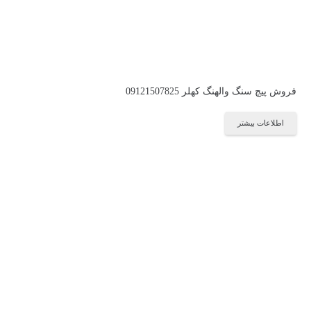
فروش پیچ سنگ والهنگ کهلر 09121507825
اطلاعات بیشتر