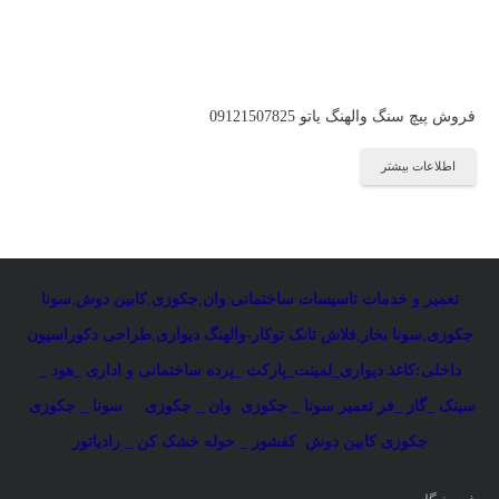
فروش پیچ سنگ والهنگ یاتو 09121507825
اطلاعات بیشتر
تعمیر و خدمات تاسیسات ساختمانی
:
وان
,
جکوزی
,
کابین دوش
,
سونا
جکوزی
,
سونا بخار
,
فلاش تانک توکار-والهنگ دیواری
,
طراحی دکوراسیون
داخلی:کاغذ دیواری_لمینت_پارکت _پرده ساختمانی و اداری
_
هود _
سینک _گاز _فر
تعمیر سونا _ جکوزی
وان _ جکوزی
سونا _ جکوزی
جکوزی کابین دوش
کفشور _ حوله خشک کن _ رادیاتور