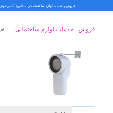
فروش و خدمات لوازم ساختمانی:وان,جکوزی,کابین دوش,
فروش _خدمات لوازم ساختمانی
فر
ف
ف
ف