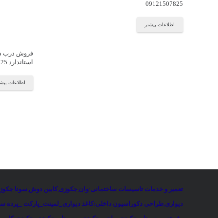
09121507825
اطلاعات بیشتر
فروش درب دو
استاندارد 09121507825
اطلاعات بیش
تعمیر و خدمات تاسیسات ساختمانی
:
وان
,
جکوزی
,
کابین دوش
,
سونا جکوز
دیواری
,
طراحی دکوراسیون داخلی:کاغذ دیواری_لمینت_پارکت _پرده ساخ