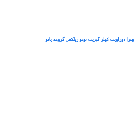
ترا دوراویت کهلر گبریت توتو ریلکس گروهه یاتو