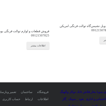
بل نشیمن‌گاه توالت فرنگی امریکن
فروش قطعات و لوازم توالت فرنگی بو
09121507825
تر
اطلاعات بیشتر
ی
,
سونا بخار
,
فلاش تانک توکار-والهنگ
فروشگاه
ساختمان
تعمیر وبازسا
تمانی و اداری
_
هود _ سینک _گاز
اطلاعات
ارتباط
حساب کاربری