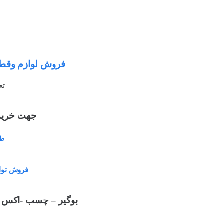
فروش لوازم وقطعا
تع
جهت خرید
طر
فروش توا
بوگیر – چسب -اکس 