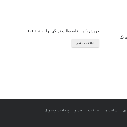
فروش دکمه تخلیه توالت فرنگی نوا 09121507825
مرنگ
اطلاعات بیشتر
زی
سایت ها
تبلیغات
ویدیو
پرداخت و تحویل