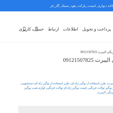
:کاغذ دیواری_لمینت_پارکت_هود_سینک_گاز_فر
رد کردن
پرداخت و تحویل
اطلاعات
ارتباط
حساب کاربری
رت 09121507825
091215078
برت
,
طرز استفاده از بوگیر ژله ای
,
طرز استفاده از بوگیر ژله ای دستشویی
,
بوگیر توالت فرنگی
,
قیمت بوگیر ژله ای توالت فرنگی
,
لوازم نصب بوگیر
نگی الیبرت