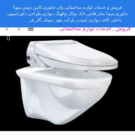
فروش و خدمات لوازم ساختمانی:وان,جکوزی,کابین دوش,سونا
جکوزی,سونا بخار,فلاش تانک توکار-والهنگ دیواری,طراحی دکوراسیون
داخلی:کاغذ دیواری_لمینت_پارکت_هود_سینک_گاز_فر
رد کردن
فروش _خدمات لوازم ساختمانی