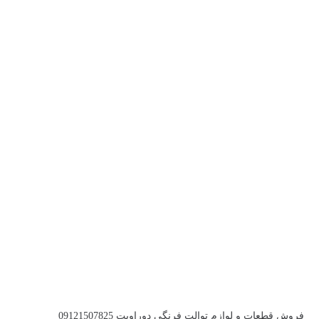
فروش قطعات و لوازم توالت فرنگی دوراویت 09121507825