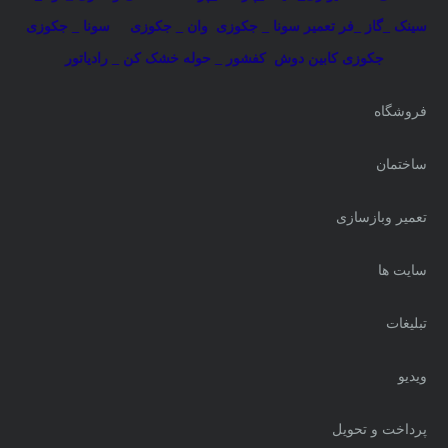
سینک _گاز _فر
تعمیر سونا _ جکوزی
وان _ جکوزی
سونا _ جکوزی
جکوزی کابین دوش
کفشور _ حوله خشک کن _ رادیاتور
فروشگاه
ساختمان
تعمیر وبازسازی
سایت ها
تبلیغات
ویدیو
پرداخت و تحویل