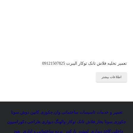
تعمیر تخلیه فلاش تانک توکار الیبرت 09121507825
اطلاعات بیشتر
تعمیر و خدمات تاسیسات ساختمانی
:
وان
,
جکوزی
,
کابین دوش
,
سونا
جکوزی
,
سونا بخار
,
فلاش تانک توکار-والهنگ دیواری
,
طراحی دکوراسیون
داخلی:کاغذ دیواری_لمینت_پارکت _پرده ساختمانی و اداری
_
هود _