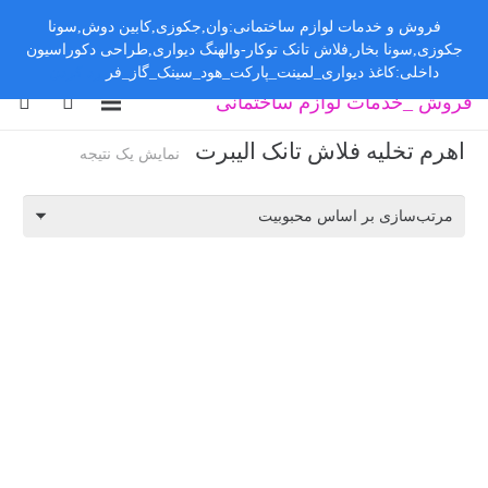
فروش و خدمات لوازم ساختمانی:وان,جکوزی,کابین دوش,سونا
جکوزی,سونا بخار,فلاش تانک توکار-والهنگ دیواری,طراحی دکوراسیون
داخلی:کاغذ دیواری_لمینت_پارکت_هود_سینک_گاز_فر
رد کردن
فروش _خدمات لوازم ساختمانی
اهرم تخلیه فلاش تانک الیبرت
نمایش یک نتیجه