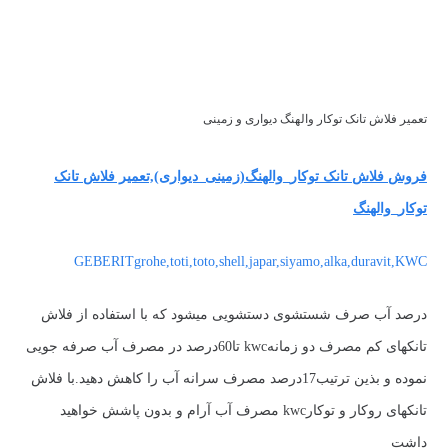
تعمیر فلاش تانک توکار والهنگ دیواری و زمینی
فروش فلاش تانک توکار_والهنگ(زمینی_دیواری),تعمیر فلاش تانک
توکار_والهنگ
GEBERITgrohe,toti,toto,shell,japar,siyamo,alka,duravit,KWC
درصد آب صرف شستشوی دستشویی میشود که با استفاده از فلاش
تانکهای کم مصرف دو زمانهkwc تا60درصد در مصرف آب صرفه جویی
نموده و بذین ترتیب17درصد مصرف سرانه آب را کاهش دهید.با فلاش
تانکهای روکار و توکارkwc مصرف آب آرام و بدون پاشش خواهید
داشت