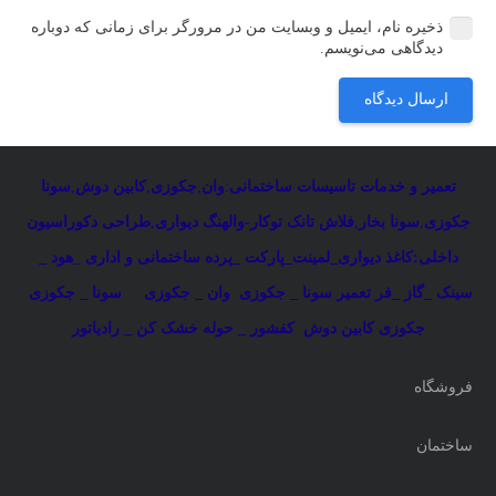
ذخیره نام، ایمیل و وبسایت من در مرورگر برای زمانی که دوباره
دیدگاهی می‌نویسم.
ارسال دیدگاه
تعمیر و خدمات تاسیسات ساختمانی
:
وان
,
جکوزی
,
کابین دوش
,
سونا
جکوزی
,
سونا بخار
,
فلاش تانک توکار-والهنگ دیواری
,
طراحی دکوراسیون
داخلی:کاغذ دیواری_لمینت_پارکت _پرده ساختمانی و اداری
_
هود _
سینک _گاز _فر
تعمیر سونا _ جکوزی
وان _ جکوزی
سونا _ جکوزی
جکوزی کابین دوش
کفشور _ حوله خشک کن _ رادیاتور
فروشگاه
ساختمان