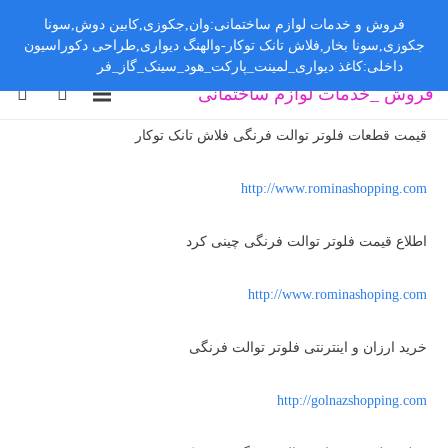
فروش و خدمات لوازم ساختمانی:وان,جکوزی,کابین دوش,سونا
جکوزی,سونا بخار,فلاش تانک توکار-والهنگ دیواری,طراحی دکوراسیون
داخلی:کاغذ دیواری_لمینت_پارکت_هود_سینک_گاز_فر
رد کردن
فروش _خدمات لوازم ساختمانی
قیمت قطعات فلوتر توالت فرنگی فلاش تانک توکار
http://www.rominashopping.com
اطلاع قیمت فلوتر توالت فرنگی چینی کرد
http://www.rominashoping.com
خرید ارزان و اینترنتی فلوتر توالت فرنگی
http://golnazshopping.com